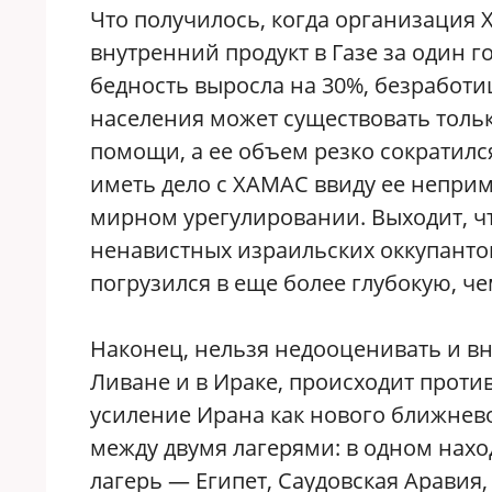
Что получилось, когда организация
внутренний продукт в Газе за один г
бедность выросла на 30%, безработ
населения может существовать толь
помощи, а ее объем резко сократился
иметь дело с ХАМАС ввиду ее непри
мирном урегулировании. Выходит, чт
ненавистных израильских оккупантов
погрузился в еще более глубокую, ч
Наконец, нельзя недооценивать и вн
Ливане и в Ираке, происходит проти
усиление Ирана как нового ближнев
между двумя лагерями: в одном нахо
лагерь — Египет, Саудовская Аравия