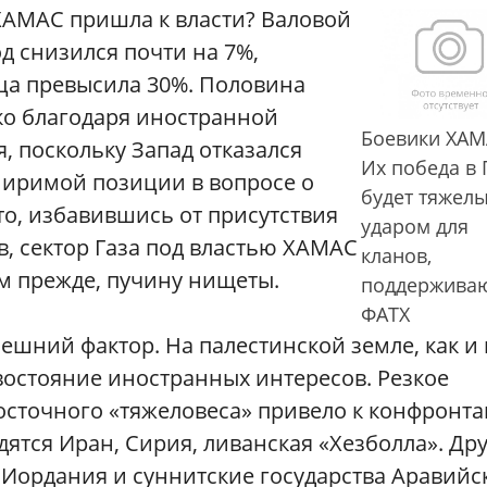
 ХАМАС пришла к власти? Валовой
од снизился почти на 7%,
ица превысила 30%. Половина
ко благодаря иностранной
Боевики ХАМ
, поскольку Запад отказался
Их победа в 
миримой позиции в вопросе о
будет тяжел
о, избавившись от присутствия
ударом для
, сектор Газа под властью ХАМАС
кланов,
ем прежде, пучину нищеты.
поддержива
ФАТХ
ешний фактор. На палестинской земле, как и 
востояние иностранных интересов. Резкое
осточного «тяжеловеса» привело к конфронт
дятся Иран, Сирия, ливанская «Хезболла». Др
, Иордания и суннитские государства Аравийс