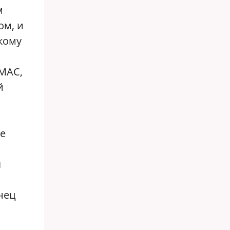
м
ом, и
кому
АМАС,
й
ое
я
нец