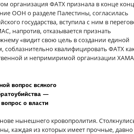
м организация ФАТХ признала в конце конц
шение ООН о разделе Палестины, согласилась
ского государства, вступила с ним в перего
АС, напротив, отказывается признать
ежнему «видит свою цель в создании единой
м, соблазнительно квалифицировать ФАТХ ка
ственной и непримиримой организации ХАМА
ной вопрос всякого
ратоубийства —
 вопрос о власти
основе нынешнего кровопролития. Столкнулис
ы, каждая из которых имеет прочные, давно