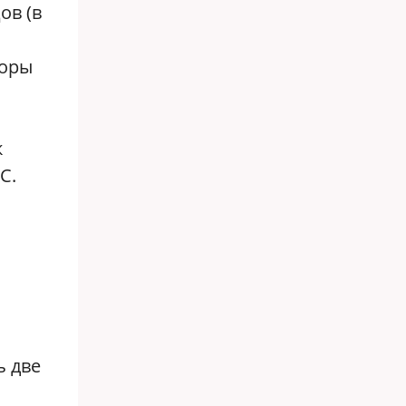
ов (в
воры
к
С.
ь две