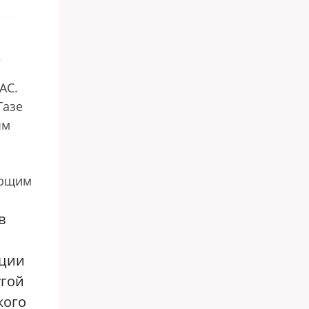
АС.
Газе
ым
ющим
в
ации
угой
кого