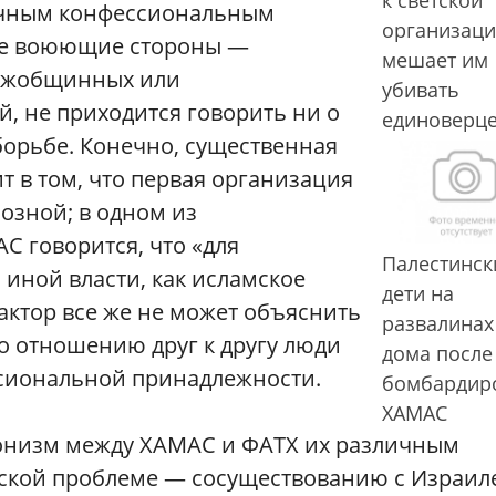
ичным конфессиональным
организаци
обе воюющие стороны —
мешает им
межобщинных или
убивать
 не приходится говорить ни о
единоверц
борьбе. Конечно, существенная
 в том, что первая организация
иозной; в одном из
 говорится, что «для
Палестинск
 иной власти, как исламское
дети на
фактор все же не может объяснить
развалинах
о отношению друг к другу люди
дома после
ссиональной принадлежности.
бомбардир
ХАМАС
онизм между ХАМАС и ФАТХ их различным
ской проблеме — сосуществованию с Израил