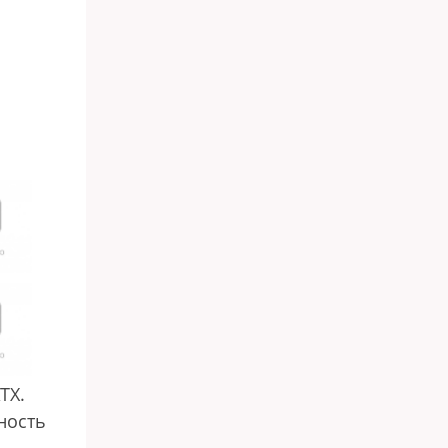
ТХ.
ность