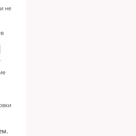
и не
ев
ие
овки
ем.