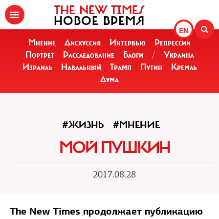
THE NEW TIMES
НОВОЕ ВРЕМЯ
EN
Мнение
Дискуссия
Интервью
Репрессии
Портрет
Расследование
Блоги
/
Украина
Израиль
Навальный
Трамп
Путин
Кремль
Дума
#ЖИЗНЬ
#МНЕНИЕ
МОЙ ПУШКИН
2017.08.28
The New Times продолжает публикацию