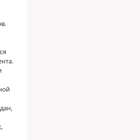
в.
ся
нта.
и
нной
дан,
,
ы