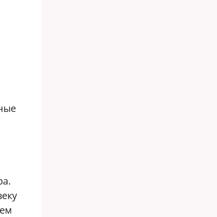
нные
ра.
веку
жем