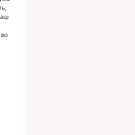
ть,
наш
 во