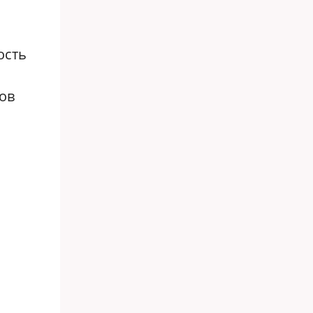
ость
ов