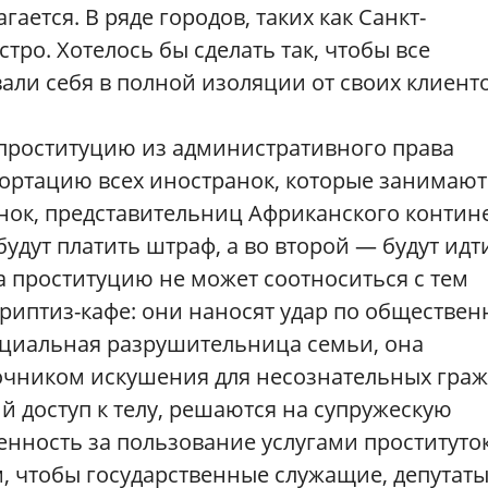
гается. В ряде городов, таких как Санкт-
стро. Хотелось бы сделать так, чтобы все
али себя в полной изоляции от своих клиенто
 проституцию из административного права
портацию всех иностранок, которые занимают
нок, представительниц Африканского контине
будут платить штраф, а во второй — будут идт
 проституцию не может соотноситься с тем
триптиз-кафе: они наносят удар по обществе
нциальная разрушительница семьи, она
точником искушения для несознательных граж
й доступ к телу, решаются на супружескую
енность за пользование услугами проституток
, чтобы государственные служащие, депутат