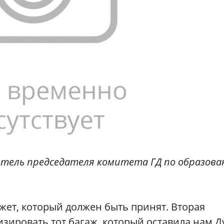
тель председателя комитета ГД по образов
джет, который должен быть принят. Вторая
зировать тот багаж, который оставила нам Д