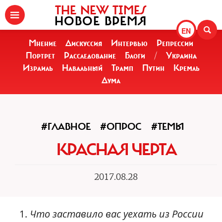
THE NEW TIMES
НОВОЕ ВРЕМЯ
EN
Мнение
Дискуссия
Интервью
Репрессии
Портрет
Расследование
Блоги
/
Украина
Израиль
Навальный
Трамп
Путин
Кремль
Дума
#ГЛАВНОЕ
#ОПРОС
#ТЕМЫ
КРАСНАЯ ЧЕРТА
2017.08.28
Что заставило вас уехать из России