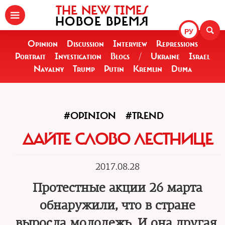
THE NEW TIMES
НОВОЕ ВРЕМЯ
РУ
Opinion
Discussion
Interview
Repressions
Portrait
Investigation
Blogs
/
Ukraine
Israel
Navalny
Trump
Putin
Kremlin
Duma
#OPINION
#TREND
ДАЙТЕ СЛОВО ЛЕСТНИЦЕ
2017.08.28
Протестные акции 26 марта
обнаружили, что в стране
выросла молодежь. И она другая.