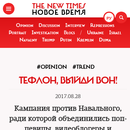
THE NEW TIMES
НОВОЕ ВРЕМЯ
РУ
Opinion
Discussion
Interview
Repressions
Portrait
Investigation
Blogs
/
Ukraine
Israel
Navalny
Trump
Putin
Kremlin
Duma
#OPINION
#TREND
ТЕФЛОН, ВЫЙДИ ВОН!
2017.08.28
Кампания против Навального,
ради которой объединились поп-
певицы, видеоблогеры и