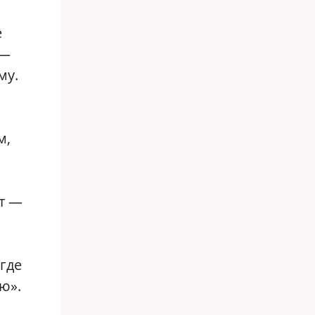
е
 —
му.
м,
нт —
 где
ю».