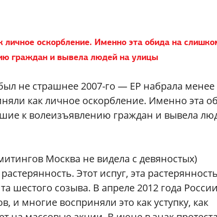
 личное оскорбление. Именно эта обида на слишко
ию граждан и вывела людей на улицы
ыл не страшнее 2007-го — ЕР набрала менее
няли как личное оскорбление. Именно эта о
ушие к волеизъявлению граждан и вывела лю
митингов Москва не видела с девяностых)
растерянность. Этот испуг, эта растерянност
та шестого созыва. В апреле 2012 года Росси
, и многие восприняли это как уступку, как
т на массовые акции. В июне в знак протест