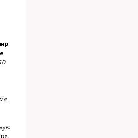
мир
не
10
ме,
ь
рвую
ре,