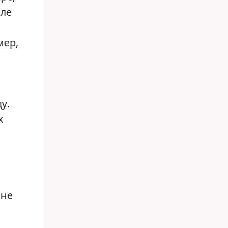
але
мер,
у.
х
 не