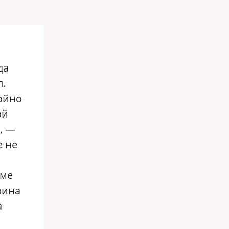
да
л.
ойно
ой
, —
е не
уме
рина
а