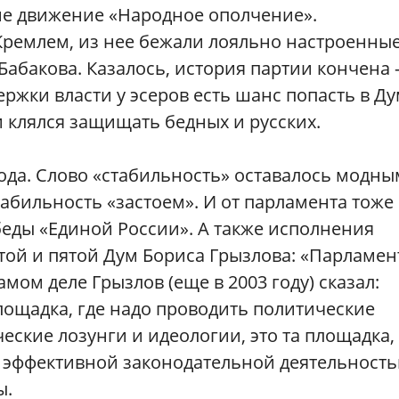
не движение «Народное ополчение».
Кремлем, из нее бежали лояльно настроенны
 Бабакова. Казалось, история партии кончена
ержки власти у эсеров есть шанс попасть в Ду
клялся защищать бедных и русских.
года. Слово «стабильность» оставалось модны
абильность «застоем». И от парламента тоже
еды «Единой России». А также исполнения
ртой и пятой Дум Бориса Грызлова: «Парламе
самом деле Грызлов (еще в 2003 году) сказал:
площадка, где надо проводить политические
ческие лозунги и идеологии, это та площадка,
 эффективной законодательной деятельность
ы.