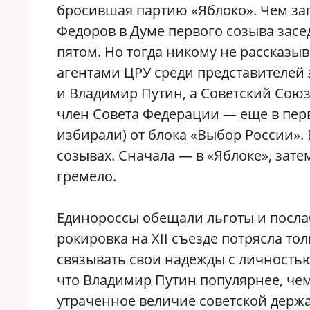
бросившая партию «Яблоко». Чем за
Федоров в Думе первого созыва засед
пятом. Но тогда никому не рассказыв
агентами ЦРУ среди представителей 
и Владимир Путин, а Советский Сою
член Совета Федерации — еще в перв
избирали) от блока «Выбор России». 
созывах. Сначала — в «Яблоке», зате
гремело.
Единороссы обещали льготы и посл
рокировка на XII съезде потрясла т
связывать свои надежды с личностью
что Владимир Путин популярнее, че
утраченное величие советской держ