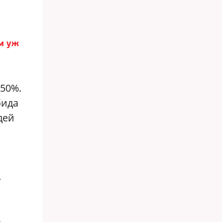
м уж
 50%.
бида
дей
ь
и
а