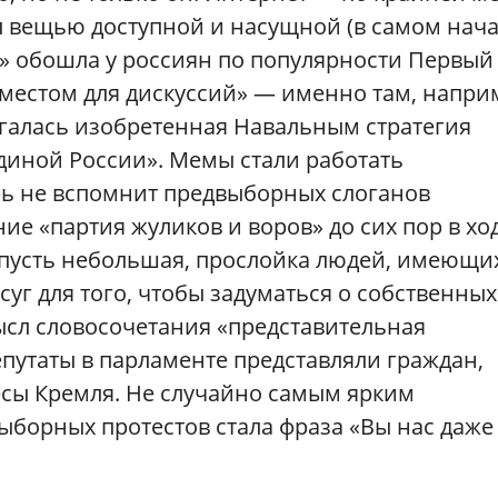
л вещью доступной и насущной (в самом нач
а» обошла у россиян по популярности Первый
«местом для дискуссий» — именно там, напри
игалась изобретенная Навальным стратегия
диной России». Мемы стали работать
рь не вспомнит предвыборных слоганов
ие «партия жуликов и воров» до сих пор в ход
, пусть небольшая, прослойка людей, имеющи
уг для того, чтобы задуматься о собственных
ысл словосочетания «представительная
епутаты в парламенте представляли граждан,
ресы Кремля. Не случайно самым ярким
борных протестов стала фраза «Вы нас даже