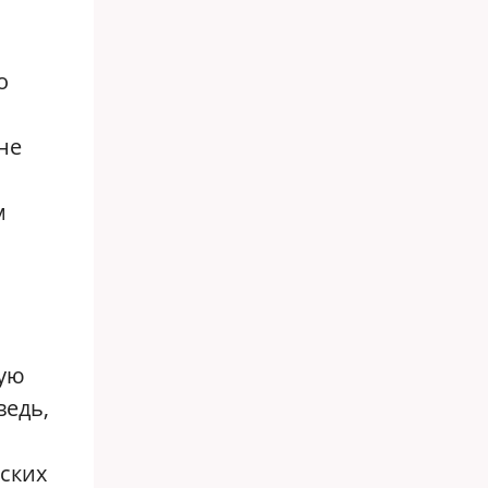
о
не
м
шую
ведь,
ских