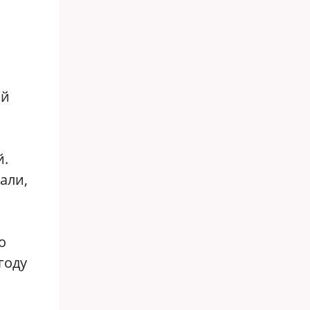
ой
й.
али,
о
году