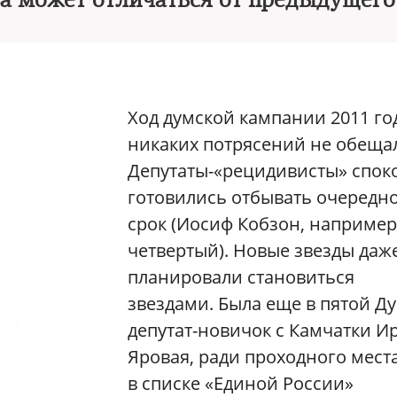
а может отличаться от предыдущего
Ход думской кампании 2011 го
никаких потрясений не обеща
Депутаты-«рецидивисты» спок
готовились отбывать очередн
срок (Иосиф Кобзон, например
четвертый). Новые звезды даж
планировали становиться
звездами. Была еще в пятой Д
депутат-новичок с Камчатки И
Яровая, ради проходного мест
в списке «Единой России»