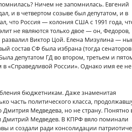
помнилась? Ничем не запомнилась. Евгений
ал, и в четвертом созыве был депутатом, и в
ал, что Россия — колония США с 1991 года, чт
элит не являются только двое — он, Федоров,
з развалил Виктор Цой. Елена Мизулина — ны
ый состав СФ была избрана (тогда сенаторов
Была депутатом ГД во втором, третьем и пято
м в «Справедливой России». Однако имя ее не
абления бюджетникам. Даже знаменитая
олько часть политического класса, продолжав
 Дмитрия Медведева, но не страну. Понятно 
м Дмитрий Медведев. В КПРФ вяло поминали
авы и создали ради консолидации патриотиче