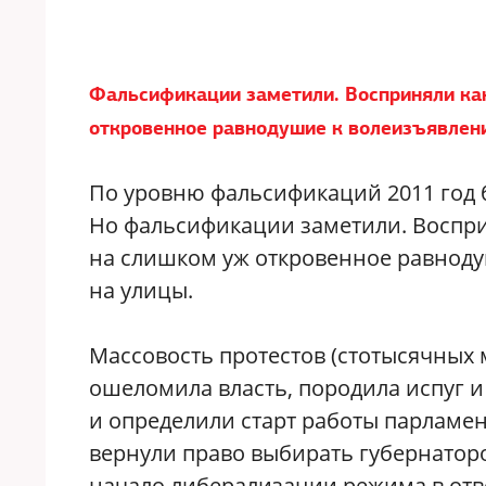
Фальсификации заметили. Восприняли как
откровенное равнодушие к волеизъявлен
По уровню фальсификаций 2011 год б
Но фальсификации заметили. Воспри
на слишком уж откровенное равнод
на улицы.
Массовость протестов (стотысячных 
ошеломила власть, породила испуг и 
и определили старт работы парламен
вернули право выбирать губернаторов
начало либерализации режима в отве