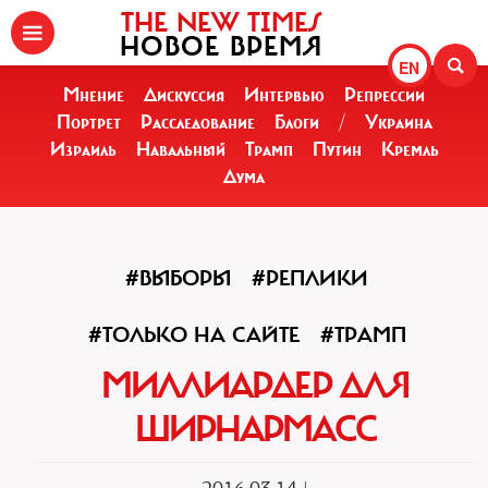
THE NEW TIMES
НОВОЕ ВРЕМЯ
EN
Мнение
Дискуссия
Интервью
Репрессии
Портрет
Расследование
Блоги
/
Украина
Израиль
Навальный
Трамп
Путин
Кремль
Дума
#ВЫБОРЫ
#РЕПЛИКИ
#ТОЛЬКО НА САЙТЕ
#ТРАМП
МИЛЛИАРДЕР ДЛЯ
ШИРНАРМАСС