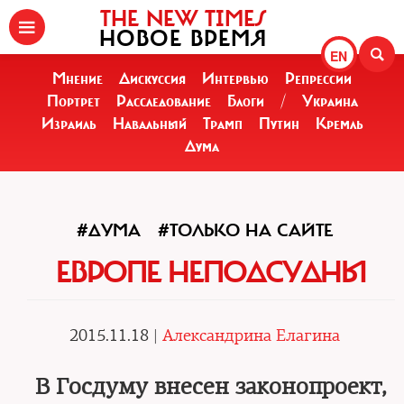
THE NEW TIMES
НОВОЕ ВРЕМЯ
EN
Мнение
Дискуссия
Интервью
Репрессии
Портрет
Расследование
Блоги
/
Украина
Израиль
Навальный
Трамп
Путин
Кремль
Дума
#ДУМА
#ТОЛЬКО НА САЙТЕ
ЕВРОПЕ НЕПОДСУДНЫ
2015.11.18 |
Александрина Елагина
В Госдуму внесен законопроект,