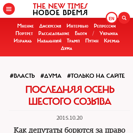
THE NEW TIMES
НОВОЕ ВРЕМЯ
EN
Мнение
Дискуссия
Интервью
Репрессии
Портрет
Расследование
Блоги
/
Украина
Израиль
Навальный
Трамп
Путин
Кремль
Дума
#ВЛАСТЬ
#ДУМА
#ТОЛЬКО НА САЙТЕ
ПОСЛЕДНЯЯ ОСЕНЬ
ШЕСТОГО СОЗЫВА
2015.10.20
Как депутаты борются за право